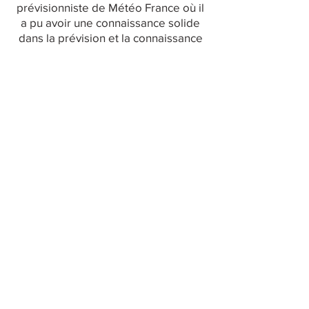
prévisionniste de Météo France où il
a pu avoir une connaissance solide
dans la prévision et la connaissance
générale sur la météorologie des
orages. Cela fait maintenant un peu
plus de onze ans qu'il parcourt les
routes de France pour traquer les
orages les plus violents. Une telle
activité représente un grand travail
de patiente et d'endurance. Les vingt
mille kilomètres en une trentaine de
sortie sont vite avalées pour
dénicher la moindre activité
électrique.
Xavier a commencé par les paysages
céréaliers, mais les structures
orageuses ne sont guère variées.
Il a donc été cherché de nouveaux
horizons pour immortaliser la foudre,
direction le bord de mer. Les orages